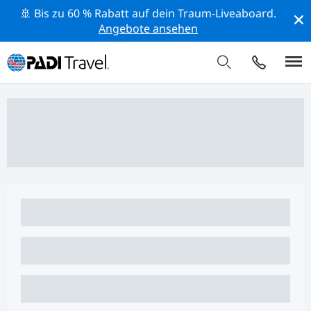
🚢 Bis zu 60 % Rabatt auf dein Traum-Liveaboard.
Angebote ansehen