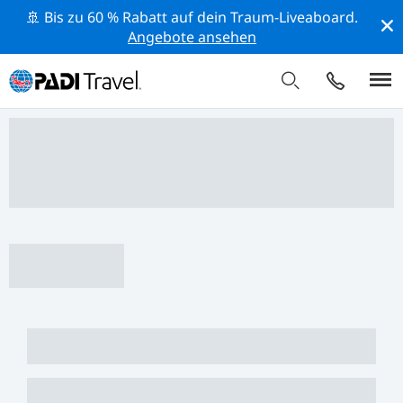
🚢 Bis zu 60 % Rabatt auf dein Traum-Liveaboard.
Angebote ansehen