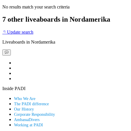
No results match your search criteria
7 other liveaboards
in Nordamerika
Update search
Liveaboards
in Nordamerika
Book a liveaboard
Book a dive resort
Find a special deal
Explore our scuba guides
Inside PADI
Who We Are
The PADI difference
Our History
Corporate Responsibility
AmbassaDivers
Working at PADI