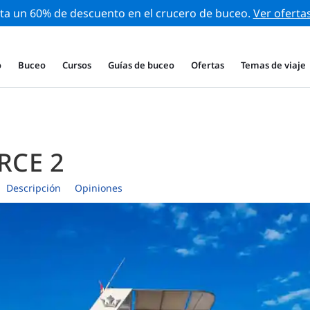
ta un 60% de descuento en el crucero de buceo.
Ver oferta
o
Buceo
Cursos
Guías de buceo
Ofertas
Temas de viaje
RCE 2
Descripción
Opiniones