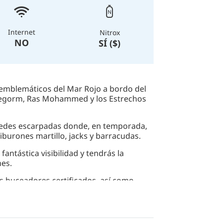
Internet
Nitrox
NO
SÍ ($)
 emblemáticos del Mar Rojo a bordo del
tlegorm, Ras Mohammed y los Estrechos
redes escarpadas donde, en temporada,
iburones martillo, jacks y barracudas.
antástica visibilidad y tendrás la
nes.
os buceadores certificados, así como