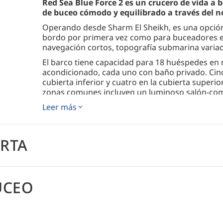
Red Sea Blue Force 2 es un crucero de vida a 
de buceo cómodo y equilibrado a través del no
Operando desde Sharm El Sheikh, es una opción
bordo por primera vez como para buceadores 
navegación cortos, topografía submarina variad
El barco tiene capacidad para 18 huéspedes en
acondicionado, cada uno con baño privado. Cin
cubierta inferior y cuatro en la cubierta superi
zonas comunes incluyen un luminoso salón-com
cubierta principal, dos soláriums y un salón exte
Leer más
para relajarse entre inmersiones.
El buceo se centra en los impresionantes arreci
península del Sinaí, como Ras Mohamed y el es
ERTA
disfrutar de una combinación de inmersiones a la
costeros y pecios, además de cuevas y vibrantes
disponible a bordo y dos zodiacs garantizan un
trimix, alquiler de equipo y asistencia para buceo
UCEO
Con tres guías de buceo, grupos reducidos y una
trayectoria, Red Sea Blue Force 2 ofrece una exp
comidas se sirven estilo buffet, combinando coci
adaptar necesidades dietéticas especiales con p