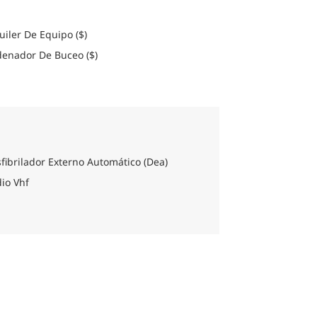
valor, este crucero de vida a bordo le
ompleta y acogedora.
uiler De Equipo ($)
enador De Buceo ($)
da itinerario para encontrar información
fibrilador Externo Automático (Dea)
io Vhf