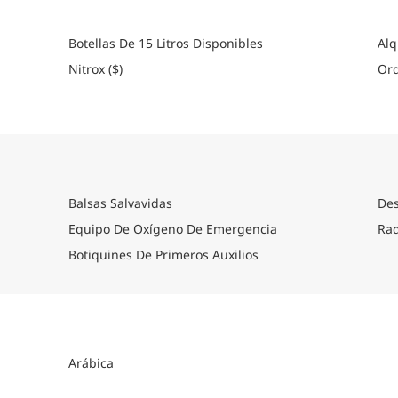
Ya sea que busque facilidad, variedad o un gran 
ofrece una aventura de buceo en el Mar Rojo c
Botellas De 15 Litros Disponibles
Alq
Cómo llegar
Nitrox ($)
Ord
Por favor consulte la sección de logística de ca
detallada sobre cómo llegar.
Balsas Salvavidas
Des
Equipo De Oxígeno De Emergencia
Rad
Botiquines De Primeros Auxilios
Arábica