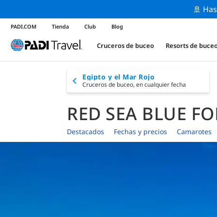
🚢 Has
PADI.COM
Tienda
Club
Blog
Cruceros de buceo
Resorts de buce
Egipto y el Mar Rojo
Cruceros de buceo,
en cualquier fecha
RED SEA BLUE FO
Destacados
Fechas y precios
Camarotes