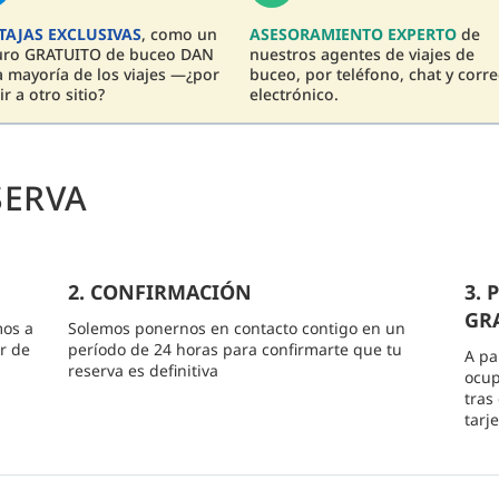
TAJAS EXCLUSIVAS
, como un
ASESORAMIENTO EXPERTO
de
uro GRATUITO de buceo DAN
nuestros agentes de viajes de
a mayoría de los viajes —¿por
buceo, por teléfono, chat y corr
ir a otro sitio?
electrónico.
SERVA
2. CONFIRMACIÓN
3.
GRA
mos a
Solemos ponernos en contacto contigo en un
r de
período de 24 horas para confirmarte que tu
A pa
reserva es definitiva
ocup
tras
tarj