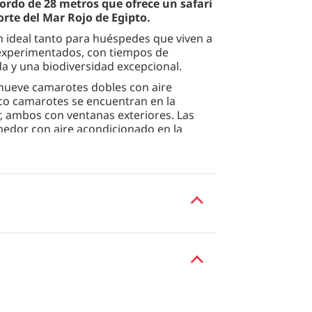
bordo de 28 metros que ofrece un safari
rte del Mar Rojo de Egipto.
 ideal tanto para huéspedes que viven a
experimentados, con tiempos de
a y una biodiversidad excepcional.
 nueve camarotes dobles con aire
co camarotes se encuentran en la
or, ambos con ventanas exteriores. Las
edor con aire acondicionado en la
rior a la sombra con bar y asientos, ideal
fes y lugares emblemáticos de la
trecho de Tirán. Los huéspedes podrán
 deriva, jardines de coral, arrecifes
 desniveles repletos de vida. Hay Nitrox
a inmersión fluida. También se ofrece
 técnico, previa solicitud.
 tripulación profesional de larga
eriencia relajada y personalizada. Las
na local e internacional, y se pueden
revio aviso.