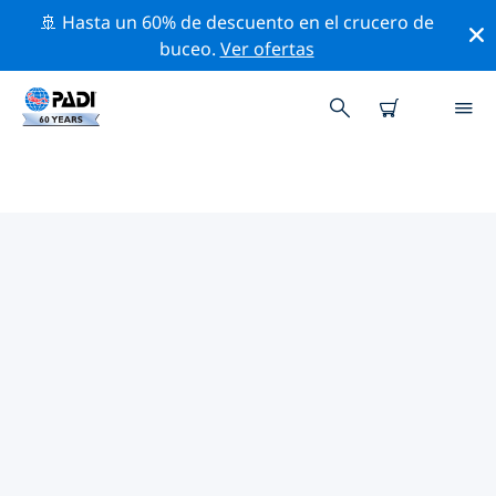
🚢 Hasta un 60% de descuento en el crucero de
buceo.
Ver ofertas
LAS MEJORES ACTIVIDADES
PROFESIONALES CERCA DE
LAGO DE CONSTANZA
Descubre los eventos y actividades profesionales que
se realizan cerca de Lago de Constanza con la ayuda
de los filtros de arriba o con el mapa interactivo.