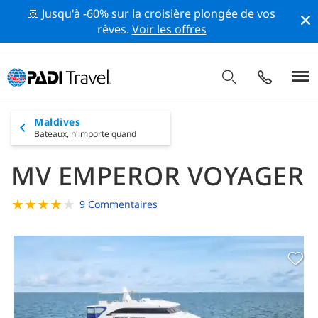
🚢 Jusqu'à -60% sur la croisière plongée de vos
rêves.
Voir les offres
Maldives
Bateaux,
n'importe quand
MV EMPEROR VOYAGER
★
★
★
★
★
9 Commentaires