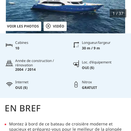
1 / 37
VOIR LES PHOTOS
VIDÉO
Cabines
Longueur/largeur
10
30 m / 9 m
Année de construction /
Loc. d'équipement
rénovation
OUI ($)
2004 / 2014
Internet
Nitrox
OUI ($)
GRATUIT
EN BREF
Montez à bord de ce bateau de croisière moderne et
spacieux et préparez-vous pour le meilleur de la plongée