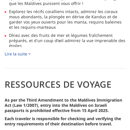
que les Maldives puissent vous offrir !
Explorez les récifs coralliens intacts, admirez les coraux
mous abondants, la plongée en dérive de Kandus et de
garder vos yeux ouverts pour les manta, requins baleines
et les requins-marteaux
Dînez avec des fruits de mer et légumes fraîchement
préparés, et d'un coup d’œil admirez la vue imprenable des
étoiles
Lire la suite
Après la plongée, reposez-vous sur le pont supérieur avec
de confortables canapés - le cadre idéal pour un apéritif
avant le dîner !
Profitez de temps de plongée plus longs avec le Nitrox
GRATUIT !
RESSOURCES DE VOYAGE
Convient aux plongeurs comme aux non plongeurs avec de
nombreuses possibilités de plongée en apnée et un
barbecue spécial sur une plage déserte
As per the Third Amendment to the Maldives Immigration
Act (Law 1/2007), entry into the Maldives on Israeli
passports is prohibited effective from 15 April 2025.
Each traveler is responsible for checking and verifying the
entry requirements of their destination before travel.