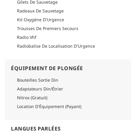
avec des raies manta et des requins-baleines, plongées
Gilets De Sauvetage
dérivantes palpitantes et magnifiques jardins coralliens.
Radeaux De Sauvetage
Avec un équipage expérimenté, des guides de plongée
Kit Oxygène D'Urgence
experts et l'hospitalité légendaire d'Emperor, le MV Emperor
Voyager offre une expérience de croisière inoubliable où
Trousses De Premiers Secours
confort, aventure et beauté des Maldives se conjuguent à la
Radio Vhf
perfection.
Radiobalise De Localisation D'Urgence
Comment s'y rendre
Veuillez consulter la section logistique de chaque itinéraire
ÉQUIPEMENT DE PLONGÉE
pour obtenir des informations détaillées sur la manière de s'y
rendre.
Bouteilles Sortie Din
Adaptateurs Din/Étrier
Nitrox (Gratuit)
Location D'Équipement (Payant)
LANGUES PARLÉES