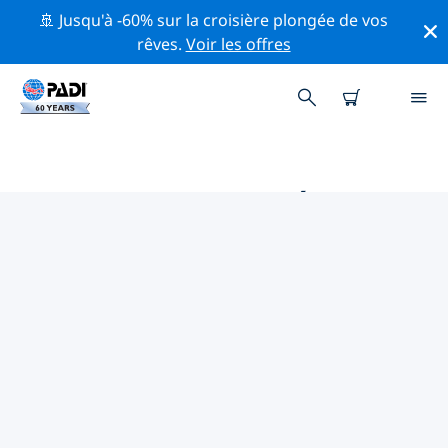
🚢 Jusqu'à -60% sur la croisière plongée de vos
rêves.
Voir les offres
PRINCIPALES ACTIVITÉS
PROFESSIONNELLES AUTOUR DE
MALTE
Découvrez les activités et événements professionnels
autour de Malte à l'aide des filtres ci-dessus ou de la
carte interactive.