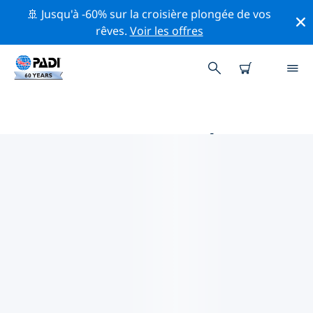
🚢 Jusqu'à -60% sur la croisière plongée de vos
rêves.
Voir les offres
PRINCIPALES ACTIVITÉS
PROFESSIONNELLES AUTOUR DE
RAPALLO
Découvrez les activités et événements professionnels
autour de Rapallo à l'aide des filtres ci-dessus ou de la
carte interactive.