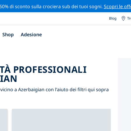
 60% di sconto sulla crociera sub dei tuoi sogni.
Scopri le off
Blog
Tr
Shop
Adesione
ITÀ PROFESSIONALI
GIAN
 vicino a Azerbaigian con l'aiuto dei filtri qui sopra