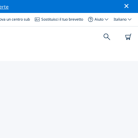
erte
ova un centro sub
Sostituisci il tuo brevetto
Aiuto
Italiano