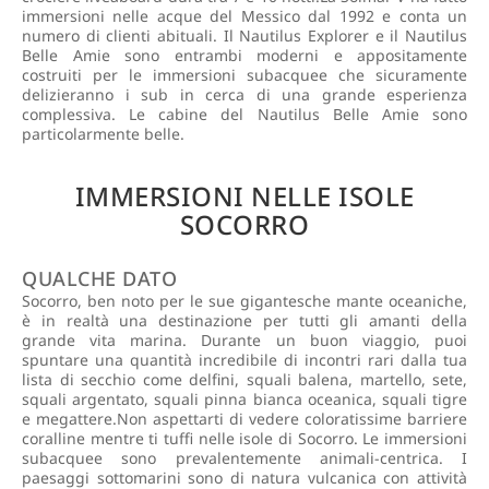
immersioni nelle acque del Messico dal 1992 e conta un
numero di clienti abituali. Il Nautilus Explorer e il Nautilus
Belle Amie sono entrambi moderni e appositamente
costruiti per le immersioni subacquee che sicuramente
delizieranno i sub in cerca di una grande esperienza
complessiva. Le cabine del Nautilus Belle Amie sono
particolarmente belle.
IMMERSIONI NELLE ISOLE
SOCORRO
QUALCHE DATO
Socorro, ben noto per le sue gigantesche mante oceaniche,
è in realtà una destinazione per tutti gli amanti della
grande vita marina. Durante un buon viaggio, puoi
spuntare una quantità incredibile di incontri rari dalla tua
lista di secchio come delfini, squali balena, martello, sete,
squali argentato, squali pinna bianca oceanica, squali tigre
e megattere.Non aspettarti di vedere coloratissime barriere
coralline mentre ti tuffi nelle isole di Socorro. Le immersioni
subacquee sono prevalentemente animali-centrica. I
paesaggi sottomarini sono di natura vulcanica con attività