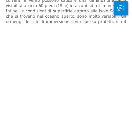
correnti e vento possono causare una diminuzione della
visibilità a circa 60 piedi (18 m) in alcuni siti di immersione.
Infine, le condizioni di superficie attorno alle isole Socorro,
che si trovano nell'oceano aperto, sono molto variabili. Gli
ormeggi dei siti di immersione sono spesso protetti, ma il
viaggio verso le isole o tra i siti di immersione può (a volte)
influenzare negativamente i subacquei inclini al mal di
mare.
Guarda la nostra guida subacquea completa
COME ARRIVARE ALLE ISOLE
SOCORRO
Il porto di partenza per le crociere Socorro è Cabo San
Lucas. La maggior parte degli equipaggi dei safari ti verrà a
prendere all'aeroporto e ti porterà direttamente alla
barca.L'aeroporto più popolare in cui atterrare è l'Aeroporto
Internazionale di San Jose Cabo situato a circa mezz'ora di
auto da Cabo San Lucas.