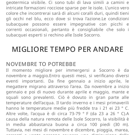
geotermica visibile. Ci sono tubi di lava simili a camini e
intricate formazioni rocciose sparse per le isole. L'unico vero
colore che incontrerai sarà di alcuni coralli duri, quindi tieni
gli occhi nel blu, ecco dove si trova l'azione.Le condizioni
subacquee possono essere impegnative con picchi e
correnti occasionali, pertanto è consigliabile che solo i
subacquei esperti si rechino alle Isole Socorro.
MIGLIORE TEMPO PER ANDARE
NOVEMBRE TO POTREBBE
Il momento migliore per immergersi a Socorro è da
novembre a maggio.Entro questi mesi, si verificano diversi
eventi importanti. Da fine gennaio a inizio aprile, le
megattere migrano attraverso l'area. Da novembre a inizio
gennaio e poi di nuovo durante aprile e maggio, mante e
squali sono prevalenti. Ciò è dovuto in gran parte alle
temperature dell'acqua. Il tardo inverno e i mesi primaverili
hanno le temperature medie più fredde tra i 21 ei 23 ° C.
Altre volte, l'acqua è di circa 73-79 ° F (da 23 a 26 ° C).A
causa della natura remota delle Isole Socorro, la visibilità è
in media abbastanza buona a circa 100 piedi (30 m).
Tuttavia, nei mesi di novembre e dicembre, pioggia, marea,