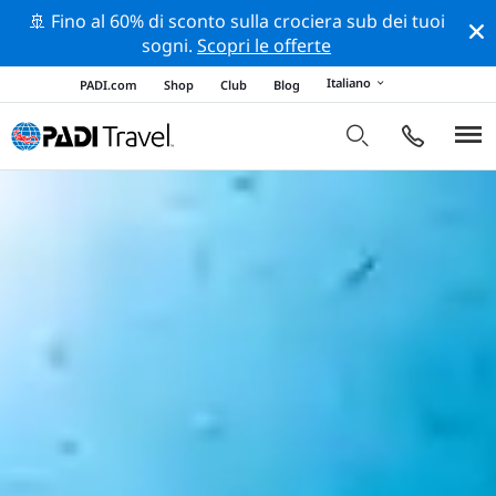
🚢 Fino al 60% di sconto sulla crociera sub dei tuoi
sogni.
Scopri le offerte
Italiano
PADI.com
Shop
Club
Blog