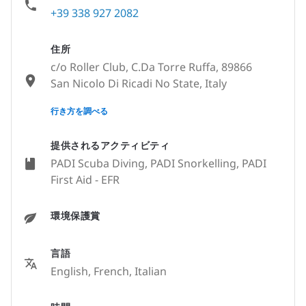
+39 338 927 2082
住所
c/o Roller Club, C.Da Torre Ruffa, 89866
San Nicolo Di Ricadi No State, Italy
None
行き方を調べる
提供されるアクティビティ
PADI Scuba Diving, PADI Snorkelling, PADI
First Aid - EFR
環境保護賞
言語
English, French, Italian