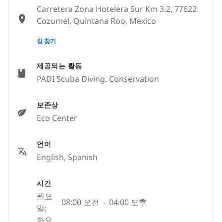
Carretera Zona Hotelera Sur Km 3.2, 77622
Cozumel, Quintana Roo, Mexico
None
길 찾기
제공되는 활동
PADI Scuba Diving, Conservation
보존상
Eco Center
언어
English, Spanish
시간
월요
08:00 오전
-
04:00 오후
일:
화요