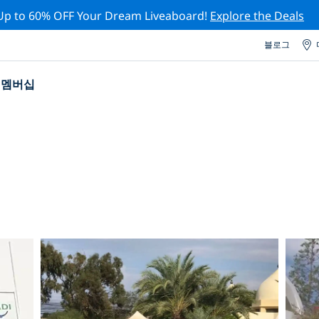
Up to 60% OFF Your Dream Liveaboard!
Explore the Deals
블로그
멤버십