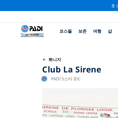
🚢 
코스들
보존
여행
샵
튀니지
Club La Sirene
PADI 5스타 IDC