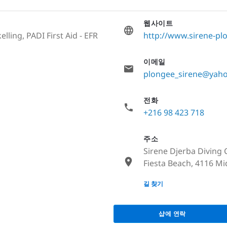
웹사이트
lling, PADI First Aid - EFR
http://www.sirene-p
이메일
plongee_sirene@yaho
전화
+216 98 423 718
주소
Sirene Djerba Diving 
Fiesta Beach, 4116 Mi
None
길 찾기
샵에 연락