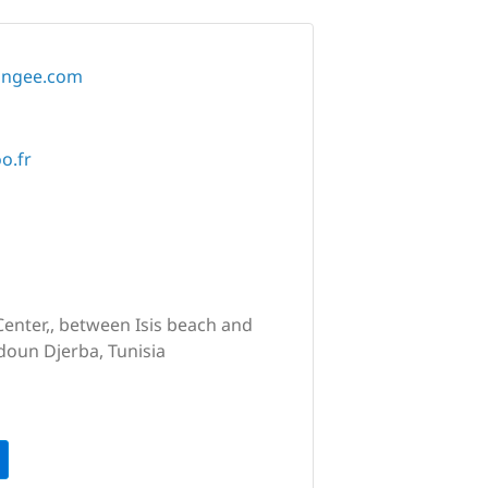
longee.com
o.fr
Center,, between Isis beach and
doun Djerba, Tunisia