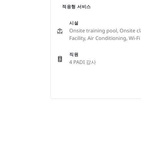
적응형 서비스
시설
Onsite training pool, Onsite c
Facility, Air Conditioning, Wi-F
직원
4 PADI 강사