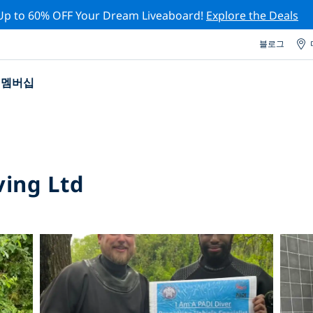
Up to 60% OFF Your Dream Liveaboard!
Explore the Deals
블로그
멤버십
ving Ltd