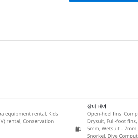
장비 대여
uba equipment rental, Kids
Open-heel fins, Comp
V) rental, Conservation
Drysuit, Full-foot fin
5mm, Wetsuit – 7mm, C
Snorkel, Dive Compute