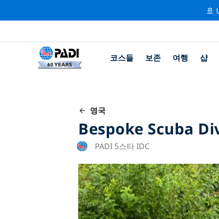
🚢 
코스들
보존
여행
샵
영국
Bespoke Scuba Di
PADI 5스타 IDC