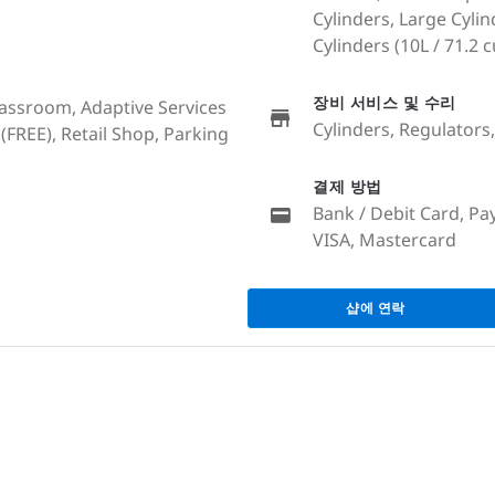
Cylinders, Large Cylind
Cylinders (10L / 71.2 cu
장비 서비스 및 수리
lassroom, Adaptive Services
Cylinders, Regulator
i (FREE), Retail Shop, Parking
결제 방법
Bank / Debit Card, Pa
VISA, Mastercard
샵에 연락