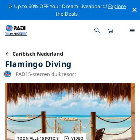
🚢 Up to 60% OFF Your Dream Liveaboard!
Explore
the Deals
Caribisch Nederland
Flamingo Diving
PADI 5-sterren duikresort
TOON ALLE 15 FOTO'S
VIDEO