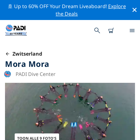
🚢 Up to 60% OFF Your Dream Liveaboard!
Explore
the Deals
Zwitserland
Mora Mora
PADI Dive Center
TOON ALLE 9 FOTO'S