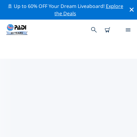
🚢 Up to 60% OFF Your Dream Liveaboard!
Explore
the Deals
TOP PROFESSIONELE
ACTIVITEITEN ROND
HUNTINGTON BEACH
Ontdek de professionele activiteiten en evenementen
rond Huntington Beach met behulp van de
bovenstaande filters of de interactieve kaart.