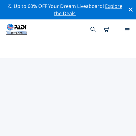
🚢 Up to 60% OFF Your Dream Liveaboard!
Explore
the Deals
TOP PROFESSIONELE
ACTIVITEITEN ROND
BODENMEER
Ontdek de professionele activiteiten en evenementen
rond Bodenmeer met behulp van de bovenstaande
filters of de interactieve kaart.