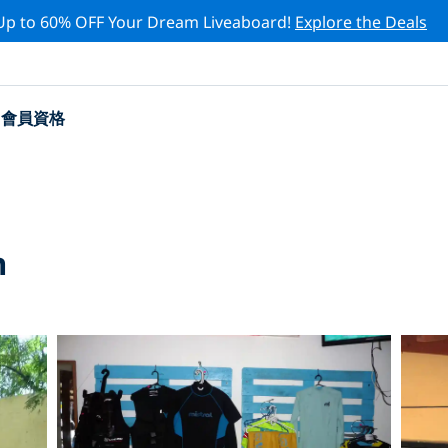
Up to 60% OFF Your Dream Liveaboard!
Explore the Deals
會員資格
n