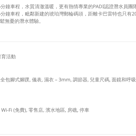
15分鐘車程，水質清澈溫暖，更有熱情專業的PADI認證潛水員
5分鐘車程，毗鄰新建的琥珀灣郵輪碼頭，距離卡巴雷特也只有2
鬆無憂的潛水體驗。
 保育活動
, 全包腳式腳蹼, 儀表, 濕衣 – 3mm, 調節器, 兒童尺碼, 面鏡和呼
課堂, Wi-Fi (免費), 零售店, 濱水地區, 房礁, 停車