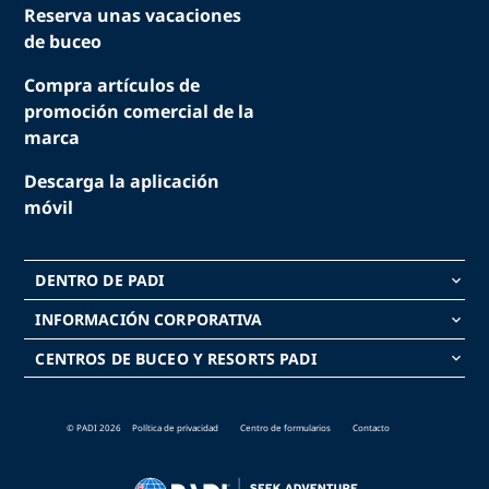
Reserva unas vacaciones
de buceo
Compra artículos de
promoción comercial de la
marca
Descarga la aplicación
móvil
DENTRO DE PADI
keyboard_arrow_down
INFORMACIÓN CORPORATIVA
keyboard_arrow_down
CENTROS DE BUCEO Y RESORTS PADI
keyboard_arrow_down
© PADI 2026
Política de privacidad
Centro de formularios
Contacto