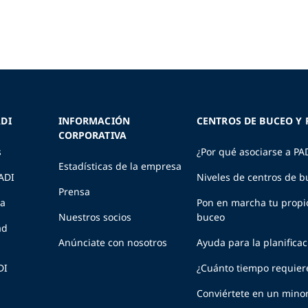
DI
INFORMACIÓN
CENTROS DE BUCEO Y 
CORPORATIVA
s
¿Por qué asociarse a PA
Estadísticas de la empresa
PADI
Niveles de centros de b
Prensa
ia
Pon en marcha tu propi
Nuestros socios
buceo
ad
Anúnciate con nosotros
Ayuda para la planifica
DI
¿Cuánto tiempo requier
Conviértete en un minor