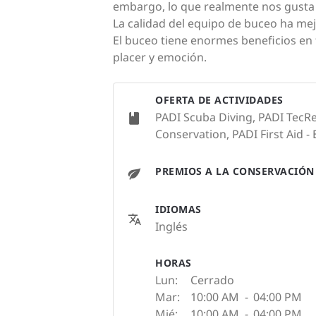
embargo, lo que realmente nos gusta 
La calidad del equipo de buceo ha me
El buceo tiene enormes beneficios en f
placer y emoción.
OFERTA DE ACTIVIDADES
PADI Scuba Diving, PADI TecRe
Conservation, PADI First Aid - 
PREMIOS A LA CONSERVACIÓN
IDIOMAS
Inglés
HORAS
Lun:
Cerrado
Mar:
10:00 AM
-
04:00 PM
Mié:
10:00 AM
-
04:00 PM