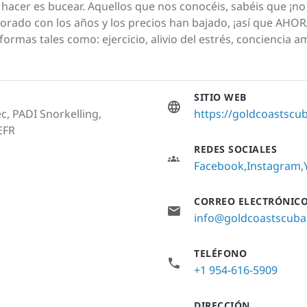
hacer es bucear. Aquellos que nos conocéis, sabéis que ¡n
jorado con los años y los precios han bajado, ¡así que AH
ormas tales como: ejercicio, alivio del estrés, conciencia a
SITIO WEB
c, PADI Snorkelling,
https://goldcoastscub
EFR
REDES SOCIALES
Facebook
Instagram
CORREO ELECTRÓNIC
info@goldcoastscuba
TELÉFONO
+1 954-616-5909
DIRECCIÓN