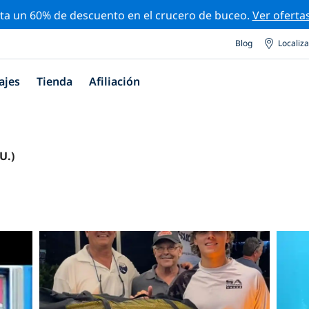
ta un 60% de descuento en el crucero de buceo.
Ver oferta
Blog
Localiz
ajes
Tienda
Afiliación
U.)