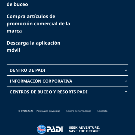
de buceo
Compra artículos de
promoción comercial de la
marca
Descarga la aplicación
móvil
DENTRO DE PADI
keyboard_arrow_down
INFORMACIÓN CORPORATIVA
keyboard_arrow_down
CENTROS DE BUCEO Y RESORTS PADI
keyboard_arrow_down
© PADI 2026
Política de privacidad
Centro de formularios
Contacto