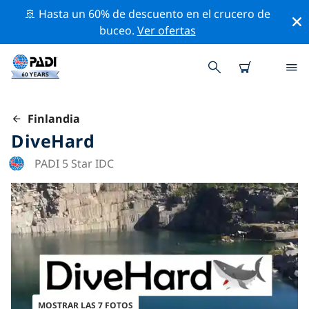
🚢 Hasta un 60% de descuento en el crucero de
buceo.
Ver ofertas
Finlandia
DiveHard
PADI 5 Star IDC
MOSTRAR LAS 7 FOTOS