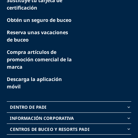
Sustituye tu tarjeta de
certificación
Obtén un seguro de buceo
Reserva unas vacaciones
de buceo
Compra artículos de
promoción comercial de la
marca
Descarga la aplicación
móvil
DENTRO DE PADI
keyboard_arrow_down
INFORMACIÓN CORPORATIVA
keyboard_arrow_down
CENTROS DE BUCEO Y RESORTS PADI
keyboard_arrow_down