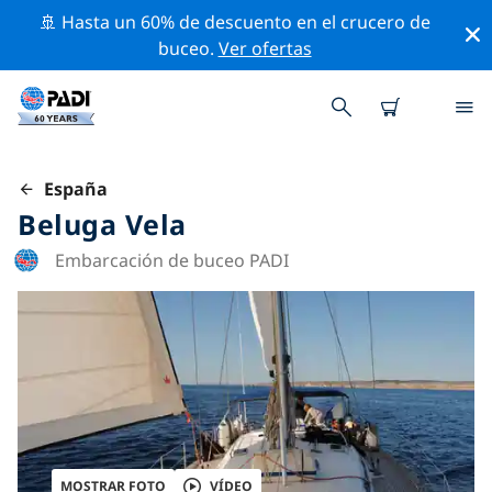
🚢 Hasta un 60% de descuento en el crucero de
buceo.
Ver ofertas
España
Beluga Vela
Embarcación de buceo PADI
MOSTRAR FOTO
VÍDEO