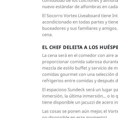
comodidad de los colchones y almohada
nuevo estándar de alfombras en cada 
El Socorro Vortex Liveaboard tiene In
acondicionado en todas partes y tiene
buceadores y sus familiares y amigos. 
cena.
EL CHEF DELEITA A LOS HUÉS
La cena será en el comedor con aire a
proporcionar comida sabrosa durante 
mezcla de estilo buffet y servicio de 
comidas gourmet con una selección de c
refrigerios entre comidas y después de
El espacioso Sundeck será un lugar p
inmersión, la última inmersión... o l
tiene disponible un jacuzzi de acero i
Las cosas se ponen aún mejor, el Vorte
no disponible en este momento)