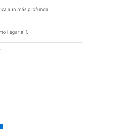
tica aún más profunda.
o llegar allí.
O
o