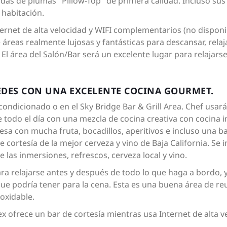
s de plumas "Pillow-Top" de primera calidad. Incluso sus p
habitación.
ternet de alta velocidad y WIFI complementarios (no disponi
 áreas realmente lujosas y fantásticas para descansar, rela
El área del Salón/Bar será un excelente lugar para relajars
PEDES CON UNA EXCELENTE COCINA GOURMET.
condicionado o en el Sky Bridge Bar & Grill Area. Chef usa
todo el día con una mezcla de cocina creativa con cocina i
mesa con mucha fruta, bocadillos, aperitivos e incluso una 
ortesía de la mejor cerveza y vino de Baja California. Se in
 las inmersiones, refrescos, cerveza local y vino.
ara relajarse antes y después de todo lo que haga a bordo,
o que podría tener para la cena. Esta es una buena área de 
noxidable.
x ofrece un bar de cortesía mientras usa Internet de alta ve