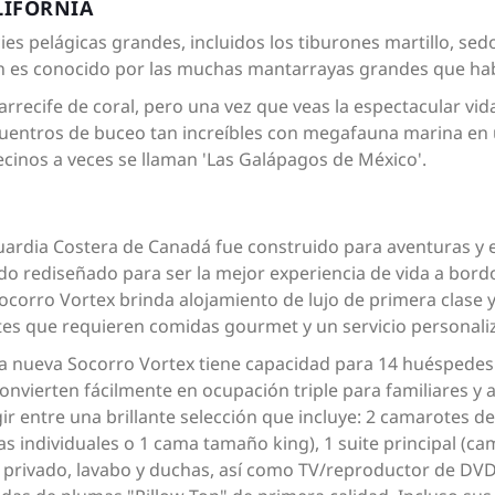
LIFORNIA
es pelágicas grandes, incluidos los tiburones martillo, sed
én es conocido por las muchas mantarrayas grandes que hab
arrecife de coral, pero una vez que veas la espectacular vi
entros de buceo tan increíbles con megafauna marina en
ecinos a veces se llaman 'Las Galápagos de México'.
Guardia Costera de Canadá fue construido para aventuras y 
o rediseñado para ser la mejor experiencia de vida a bordo
Socorro Vortex brinda alojamiento de lujo de primera clase 
tes que requieren comidas gourmet y un servicio personaliz
 la nueva Socorro Vortex tiene capacidad para 14 huéspedes 
convierten fácilmente en ocupación triple para familiares 
r entre una brillante selección que incluye: 2 camarotes de
as individuales o 1 cama tamaño king), 1 suite principal (c
privado, lavabo y duchas, así como TV/reproductor de DVD.