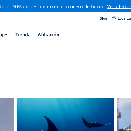
ta un 60% de descuento en el crucero de buceo.
Ver oferta
Blog
Localiz
ajes
Tienda
Afiliación