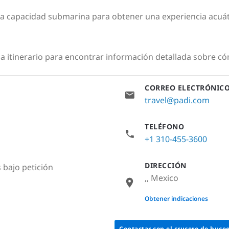
na capacidad submarina para obtener una experiencia acuá
da itinerario para encontrar información detallada sobre cóm
CORREO ELECTRÓNIC
travel@padi.com
TELÉFONO
+1 310-455-3600
DIRECCIÓN
 bajo petición
,, Mexico
None
Obtener indicaciones
Contactar con el crucero de buce