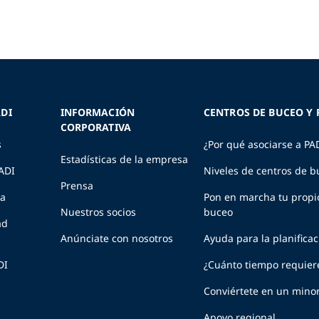
DI
INFORMACIÓN
CENTROS DE BUCEO Y 
CORPORATIVA
s
¿Por qué asociarse a PA
Estadísticas de la empresa
PADI
Niveles de centros de b
Prensa
ia
Pon en marcha tu propi
Nuestros socios
buceo
ad
Anúnciate con nosotros
Ayuda para la planifica
DI
¿Cuánto tiempo requier
Conviértete en un minor
Apoyo regional