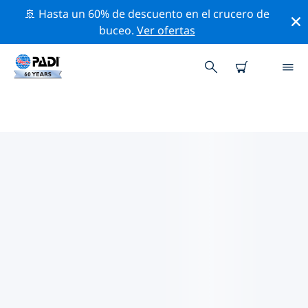
🚢 Hasta un 60% de descuento en el crucero de
buceo.
Ver ofertas
TIENDAS DE BUCEO PADI EN
ARABIA SAUDÍ
Encuentra la tienda de buceo PADI en Arabia Saudí que
se ajuste a tus necesidades. Para ello, utiliza los filtros
anteriores o el mapa interactivo. Todos nuestros
centros de buceo en Arabia Saudí ofrecen una
formación excepcional, un montón de actividades
divertidas y se adhieren a las estrictas normas de
calidad de PADI.