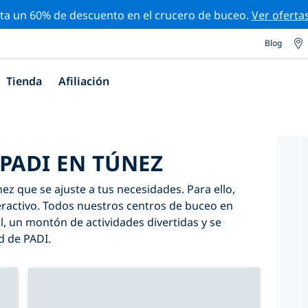
ta un 60% de descuento en el crucero de buceo.
Ver oferta
Blog
Tienda
Afiliación
PADI EN TÚNEZ
z que se ajuste a tus necesidades. Para ello,
nteractivo. Todos nuestros centros de buceo en
, un montón de actividades divertidas y se
d de PADI.