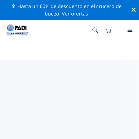
🚢 Hasta un 60% de descuento en el crucero de
buceo.
Ver ofertas
LAS MEJORES ACTIVIDADES
PROFESIONALES CERCA DE
AGUILAS Y CALABARDINA
Descubre los eventos y actividades profesionales que
se realizan cerca de Aguilas y Calabardina con la ayuda
de los filtros de arriba o con el mapa interactivo.