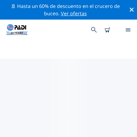
🚢 Hasta un 60% de descuento en el crucero de
buceo.
Ver ofertas
LAS MEJORES ACTIVIDADES
PROFESIONALES CERCA DE
ALGARVE
Descubre los eventos y actividades profesionales que
se realizan cerca de Algarve con la ayuda de los filtros
de arriba o con el mapa interactivo.