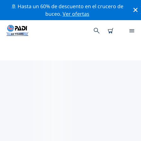
🚢 Hasta un 60% de descuento en el crucero de
buceo.
Ver ofertas
LAS MEJORES ACTIVIDADES
PROFESIONALES CERCA DE
ALMIRIDA
Descubre los eventos y actividades profesionales que
se realizan cerca de Almirida con la ayuda de los filtros
de arriba o con el mapa interactivo.