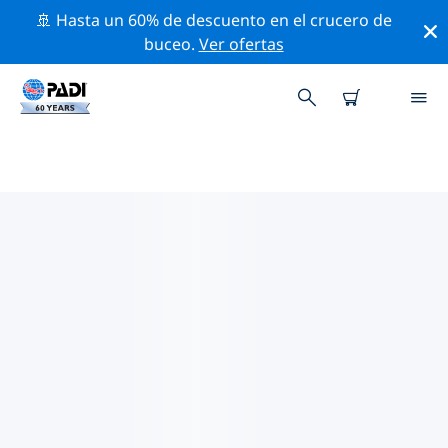
🚢 Hasta un 60% de descuento en el crucero de
buceo.
Ver ofertas
LAS MEJORES ACTIVIDADES
PROFESIONALES CERCA DE BALI
Descubre los eventos y actividades profesionales que
se realizan cerca de Bali con la ayuda de los filtros de
arriba o con el mapa interactivo.