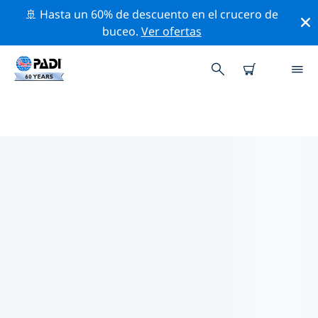
🚢 Hasta un 60% de descuento en el crucero de
buceo.
Ver ofertas
LAS MEJORES ACTIVIDADES
PROFESIONALES CERCA DE
BANGKOK
Descubre los eventos y actividades profesionales que
se realizan cerca de Bangkok con la ayuda de los
filtros de arriba o con el mapa interactivo.