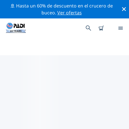
🚢 Hasta un 60% de descuento en el crucero de
buceo.
Ver ofertas
LAS MEJORES ACTIVIDADES
PROFESIONALES CERCA DE
BARCELONA
Descubre los eventos y actividades profesionales que
se realizan cerca de Barcelona con la ayuda de los
filtros de arriba o con el mapa interactivo.