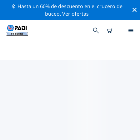
🚢 Hasta un 60% de descuento en el crucero de
buceo.
Ver ofertas
LAS MEJORES ACTIVIDADES
PROFESIONALES CERCA DE
BODENSEE
Descubre los eventos y actividades profesionales que
se realizan cerca de Bodensee con la ayuda de los
filtros de arriba o con el mapa interactivo.