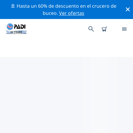
🚢 Hasta un 60% de descuento en el crucero de
buceo.
Ver ofertas
LAS MEJORES ACTIVIDADES
PROFESIONALES CERCA DE
BOMBINHAS Y PORTO BELO
Descubre los eventos y actividades profesionales que
se realizan cerca de Bombinhas y Porto Belo con la
ayuda de los filtros de arriba o con el mapa interactivo.