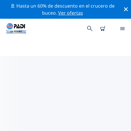
🚢 Hasta un 60% de descuento en el crucero de
buceo.
Ver ofertas
LAS MEJORES ACTIVIDADES
PROFESIONALES CERCA DE
BREST
Descubre los eventos y actividades profesionales que
se realizan cerca de Brest con la ayuda de los filtros de
arriba o con el mapa interactivo.