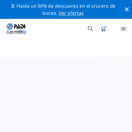
🚢 Hasta un 60% de descuento en el crucero de
buceo.
Ver ofertas
LAS MEJORES ACTIVIDADES
PROFESIONALES CERCA DE
BRINDISI
Descubre los eventos y actividades profesionales que
se realizan cerca de Brindisi con la ayuda de los filtros
de arriba o con el mapa interactivo.