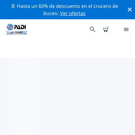
🚢 Hasta un 60% de descuento en el crucero de
buceo.
Ver ofertas
LAS MEJORES ACTIVIDADES
PROFESIONALES CERCA DE
CASTELSARDO
Descubre los eventos y actividades profesionales que
se realizan cerca de Castelsardo con la ayuda de los
filtros de arriba o con el mapa interactivo.