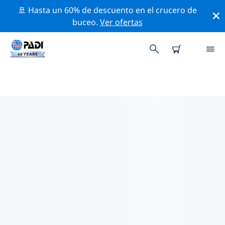
🚢 Hasta un 60% de descuento en el crucero de
buceo.
Ver ofertas
LAS MEJORES ACTIVIDADES
PROFESIONALES CERCA DE
CESENA
Descubre los eventos y actividades profesionales que
se realizan cerca de Cesena con la ayuda de los filtros
de arriba o con el mapa interactivo.