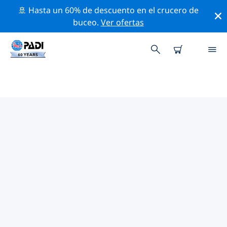
🚢 Hasta un 60% de descuento en el crucero de
buceo.
Ver ofertas
LAS MEJORES ACTIVIDADES
PROFESIONALES CERCA DE
CHAD
Descubre los eventos y actividades profesionales que
se realizan cerca de Chad con la ayuda de los filtros de
arriba o con el mapa interactivo.