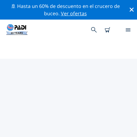
🚢 Hasta un 60% de descuento en el crucero de
buceo.
Ver ofertas
LAS MEJORES ACTIVIDADES
PROFESIONALES CERCA DE
CHUNCHEON
Descubre los eventos y actividades profesionales que
se realizan cerca de Chuncheon con la ayuda de los
filtros de arriba o con el mapa interactivo.