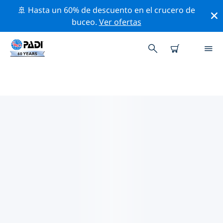
🚢 Hasta un 60% de descuento en el crucero de
buceo.
Ver ofertas
LAS MEJORES ACTIVIDADES
PROFESIONALES CERCA DE EL
SALVADOR
Descubre los eventos y actividades profesionales que
se realizan cerca de El Salvador con la ayuda de los
filtros de arriba o con el mapa interactivo.