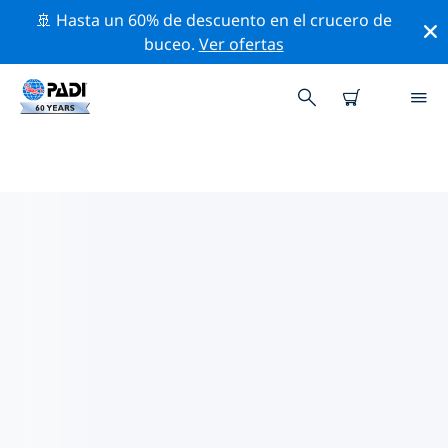
🚢 Hasta un 60% de descuento en el crucero de
buceo.
Ver ofertas
LAS MEJORES ACTIVIDADES
PROFESIONALES CERCA DE ELBA
AREA
Descubre los eventos y actividades profesionales que
se realizan cerca de Elba area con la ayuda de los
filtros de arriba o con el mapa interactivo.