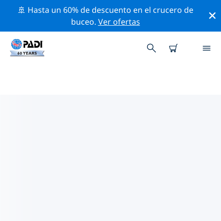
🚢 Hasta un 60% de descuento en el crucero de
buceo.
Ver ofertas
LAS MEJORES ACTIVIDADES
PROFESIONALES CERCA DE
ESTEPONA
Descubre los eventos y actividades profesionales que
se realizan cerca de Estepona con la ayuda de los
filtros de arriba o con el mapa interactivo.