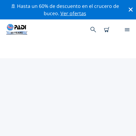
🚢 Hasta un 60% de descuento en el crucero de
buceo.
Ver ofertas
LAS MEJORES ACTIVIDADES
PROFESIONALES CERCA DE
STYRIA
Descubre los eventos y actividades profesionales que
se realizan cerca de Styria con la ayuda de los filtros de
arriba o con el mapa interactivo.