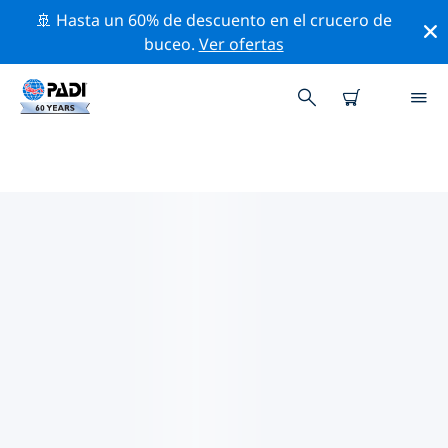
🚢 Hasta un 60% de descuento en el crucero de
buceo.
Ver ofertas
LAS MEJORES ACTIVIDADES
PROFESIONALES CERCA DE
FARGO
Descubre los eventos y actividades profesionales que
se realizan cerca de Fargo con la ayuda de los filtros
de arriba o con el mapa interactivo.