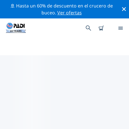
🚢 Hasta un 60% de descuento en el crucero de
buceo.
Ver ofertas
LAS MEJORES ACTIVIDADES
PROFESIONALES CERCA DE
FINLANDIA OCCIDENTAL
Descubre los eventos y actividades profesionales que
se realizan cerca de Finlandia occidental con la ayuda
de los filtros de arriba o con el mapa interactivo.