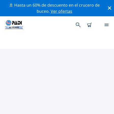
🚢 Hasta un 60% de descuento en el crucero de
buceo.
Ver ofertas
LAS MEJORES ACTIVIDADES
PROFESIONALES CERCA DE
IRLANDA DEL OESTE
(CONNACHT)
Descubre los eventos y actividades profesionales que
se realizan cerca de Irlanda del oeste (Connacht) con la
ayuda de los filtros de arriba o con el mapa interactivo.