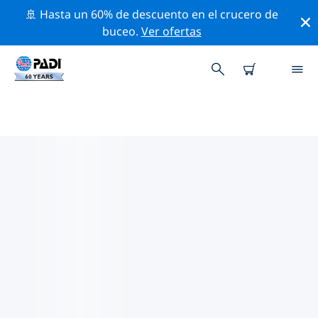
🚢 Hasta un 60% de descuento en el crucero de
buceo.
Ver ofertas
LAS MEJORES ACTIVIDADES
PROFESIONALES CERCA DE ISLA
ALPHONSE
Descubre los eventos y actividades profesionales que
se realizan cerca de Isla Alphonse con la ayuda de los
filtros de arriba o con el mapa interactivo.