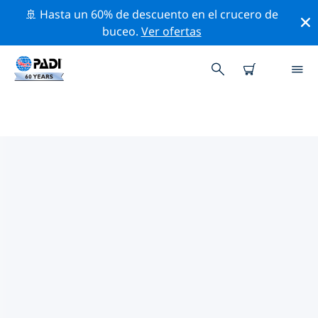
🚢 Hasta un 60% de descuento en el crucero de
buceo.
Ver ofertas
LAS MEJORES ACTIVIDADES
PROFESIONALES CERCA DE ISLA
DEL PRÍNCIPE EDUARDO
Descubre los eventos y actividades profesionales que
se realizan cerca de Isla del Príncipe Eduardo con la
ayuda de los filtros de arriba o con el mapa interactivo.